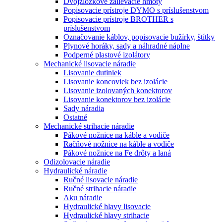
Dvojzložkové zalievacie hmoty
Popisovacie prístroje DYMO s príslušenstvom
Popisovacie prístroje BROTHER s
príslušenstvom
Označovanie káblov, popisovacie bužírky, štítky
Plynové horáky, sady a náhradné náplne
Podperné plastové izolátory
Mechanické lisovacie náradie
Lisovanie dutiniek
Lisovanie koncoviek bez izolácie
Lisovanie izolovaných konektorov
Lisovanie konektorov bez izolácie
Sady náradia
Ostatné
Mechanické strihacie náradie
Pákové nožnice na káble a vodiče
Račňové nožnice na káble a vodiče
Pákové nožnice na Fe drôty a laná
Odizolovacie náradie
Hydraulické náradie
Ručné lisovacie náradie
Ručné strihacie náradie
Aku náradie
Hydraulické hlavy lisovacie
Hydraulické hlavy strihacie