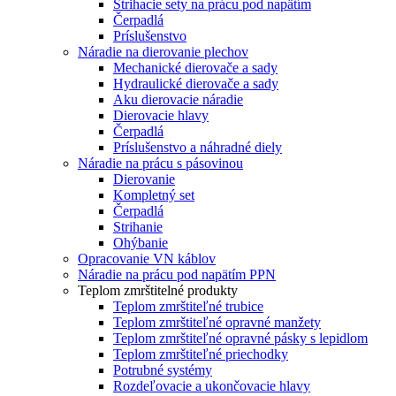
Strihacie sety na prácu pod napätím
Čerpadlá
Príslušenstvo
Náradie na dierovanie plechov
Mechanické dierovače a sady
Hydraulické dierovače a sady
Aku dierovacie náradie
Dierovacie hlavy
Čerpadlá
Príslušenstvo a náhradné diely
Náradie na prácu s pásovinou
Dierovanie
Kompletný set
Čerpadlá
Strihanie
Ohýbanie
Opracovanie VN káblov
Náradie na prácu pod napätím PPN
Teplom zmrštitelné produkty
Teplom zmrštiteľné trubice
Teplom zmrštiteľné opravné manžety
Teplom zmrštiteľné opravné pásky s lepidlom
Teplom zmrštiteľné priechodky
Potrubné systémy
Rozdeľovacie a ukončovacie hlavy