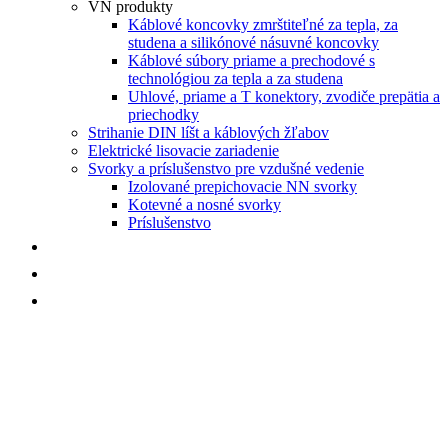
VN produkty
Káblové koncovky zmrštiteľné za tepla, za
studena a silikónové násuvné koncovky
Káblové súbory priame a prechodové s
technológiou za tepla a za studena
Uhlové, priame a T konektory, zvodiče prepätia a
priechodky
Strihanie DIN líšt a káblových žľabov
Elektrické lisovacie zariadenie
Svorky a príslušenstvo pre vzdušné vedenie
Izolované prepichovacie NN svorky
Kotevné a nosné svorky
Príslušenstvo
NOVINKY
AKCIE
KONTAKT