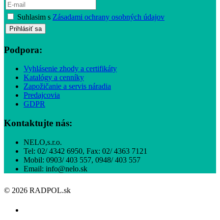
Suhlasim s
Zásadami ochrany osobných údajov
Podpora:
Vyhlásenie zhody a certifikáty
Katalógy a cenníky
Zapožičanie a servis náradia
Predajcovia
GDPR
Kontaktujte nás:
NELO,s.r.o.
Tel: 02/ 4342 6950, Fax: 02/ 4363 7121
Mobil: 0903/ 403 557, 0948/ 403 557
Email: info@nelo.sk
© 2026 RADPOL.sk
ÚVOD