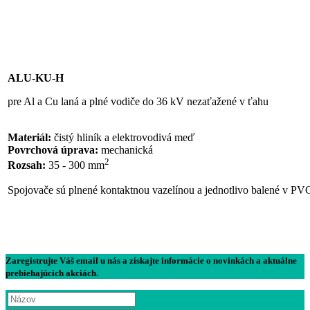
ALU-KU-H
pre Al a Cu laná a plné vodiče do 36 kV nezaťažené v ťahu
Materiál:
čistý hliník a elektrovodivá meď
Povrchová úprava:
mechanická
2
Rozsah:
35 - 300 mm
Spojovače sú plnené kontaktnou vazelínou a jednotlivo balené v PVC
Zaregistrujte Váš email u nás a získajte informácie o novinkách a aktuálne
prebiehajúcich akciách.