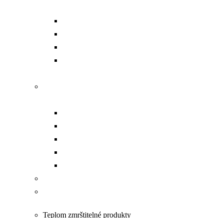
sady
Aku dierovacie náradie
Dierovacie hlavy
Čerpadlá
Príslušenstvo a náhradné
diely
Náradie na prácu s
pásovinou
Dierovanie
Kompletný set
Čerpadlá
Strihanie
Ohýbanie
Opracovanie VN káblov
Náradie na prácu pod
napätím PPN
Teplom zmrštitelné produkty