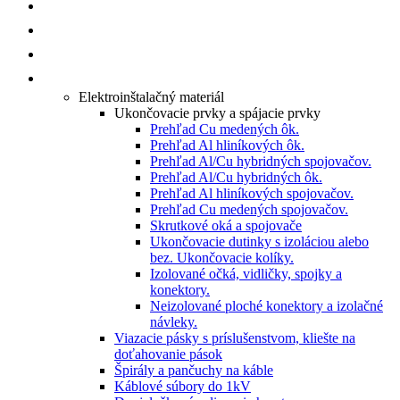
O NÁS
ISHOP
KATALÓGY/CENNÍKY
PRODUKTY
Elektroinštalačný materiál
Ukončovacie prvky a spájacie prvky
Prehľad Cu medených ôk.
Prehľad Al hliníkových ôk.
Prehľad Al/Cu hybridných spojovačov.
Prehľad Al/Cu hybridných ôk.
Prehľad Al hliníkových spojovačov.
Prehľad Cu medených spojovačov.
Skrutkové oká a spojovače
Ukončovacie dutinky s izoláciou alebo
bez. Ukončovacie kolíky.
Izolované očká, vidličky, spojky a
konektory.
Neizolované ploché konektory a izolačné
návleky.
Viazacie pásky s príslušenstvom, kliešte na
doťahovanie pások
Špirály a pančuchy na káble
Káblové súbory do 1kV