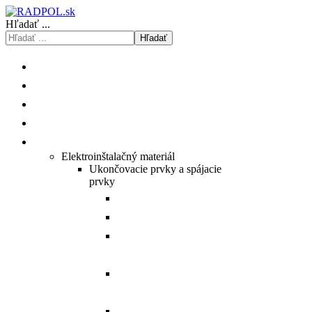
Hľadať ...
Hľadať
ÚVOD
O NÁS
ISHOP
KATALÓGY/CENNÍKY
PRODUKTY
Elektroinštalačný materiál
Ukončovacie prvky a spájacie
prvky
Prehľad Cu medených ôk.
Prehľad Al hliníkových ôk.
Prehľad Al/Cu hybridných
spojovačov.
Prehľad Al/Cu hybridných
ôk.
Prehľad Al hliníkových