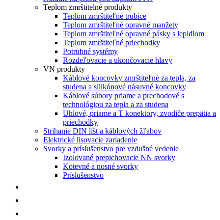
Teplom zmrštitelné produkty
Teplom zmrštiteľné trubice
Teplom zmrštiteľné opravné manžety
Teplom zmrštiteľné opravné pásky s lepidlom
Teplom zmrštiteľné priechodky
Potrubné systémy
Rozdeľovacie a ukončovacie hlavy
VN produkty
Káblové koncovky zmrštiteľné za tepla, za
studena a silikónové násuvné koncovky
Káblové súbory priame a prechodové s
technológiou za tepla a za studena
Uhlové, priame a T konektory, zvodiče prepätia a
priechodky
Strihanie DIN líšt a káblových žľabov
Elektrické lisovacie zariadenie
Svorky a príslušenstvo pre vzdušné vedenie
Izolované prepichovacie NN svorky
Kotevné a nosné svorky
Príslušenstvo
NOVINKY
AKCIE
KONTAKT