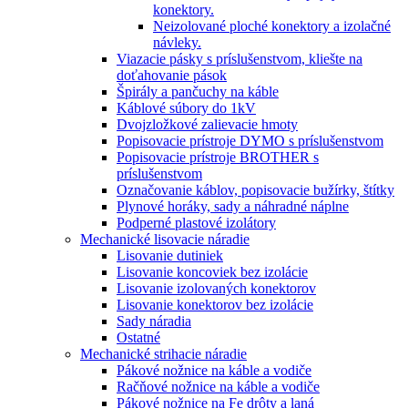
konektory.
Neizolované ploché konektory a izolačné
návleky.
Viazacie pásky s príslušenstvom, kliešte na
doťahovanie pások
Špirály a pančuchy na káble
Káblové súbory do 1kV
Dvojzložkové zalievacie hmoty
Popisovacie prístroje DYMO s príslušenstvom
Popisovacie prístroje BROTHER s
príslušenstvom
Označovanie káblov, popisovacie bužírky, štítky
Plynové horáky, sady a náhradné náplne
Podperné plastové izolátory
Mechanické lisovacie náradie
Lisovanie dutiniek
Lisovanie koncoviek bez izolácie
Lisovanie izolovaných konektorov
Lisovanie konektorov bez izolácie
Sady náradia
Ostatné
Mechanické strihacie náradie
Pákové nožnice na káble a vodiče
Račňové nožnice na káble a vodiče
Pákové nožnice na Fe drôty a laná