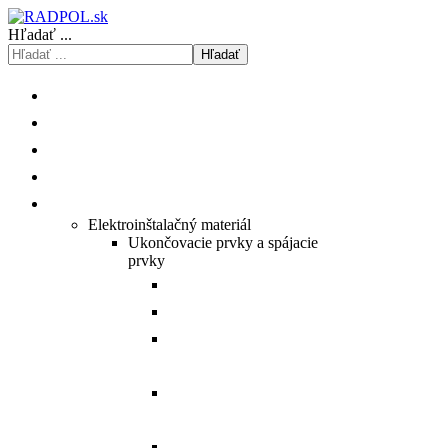
Hľadať ...
Hľadať
ÚVOD
O NÁS
ISHOP
KATALÓGY/CENNÍKY
PRODUKTY
Elektroinštalačný materiál
Ukončovacie prvky a spájacie
prvky
Prehľad Cu medených ôk.
Prehľad Al hliníkových ôk.
Prehľad Al/Cu hybridných
spojovačov.
Prehľad Al/Cu hybridných
ôk.
Prehľad Al hliníkových