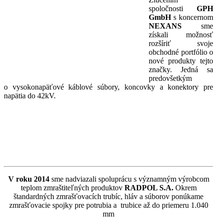
spoločnosti
GPH
GmbH
s koncernom
NEXANS
sme
získali možnosť
rozšíriť svoje
obchodné portfólio o
nové produkty tejto
značky. Jedná sa
predovšetkým
o vysokonapäťové káblové súbory, koncovky a konektory pre
napätia do 42kV.
V roku 2014
sme nadviazali spoluprácu s významným výrobcom
teplom zmraštiteľných produktov
RADPOL S.A.
Okrem
štandardných zmrašťovacích trubíc, hláv a súborov ponúkame
zmrašťovacie spojky pre potrubia a trubice až do priemeru 1.040
mm