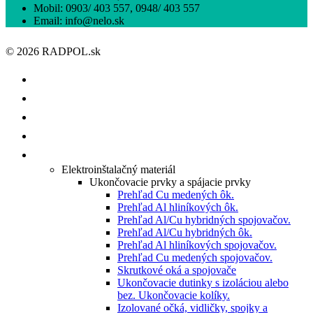
Mobil: 0903/ 403 557, 0948/ 403 557
Email: info@nelo.sk
© 2026 RADPOL.sk
ÚVOD
O NÁS
ISHOP
KATALÓGY/CENNÍKY
PRODUKTY
Elektroinštalačný materiál
Ukončovacie prvky a spájacie prvky
Prehľad Cu medených ôk.
Prehľad Al hliníkových ôk.
Prehľad Al/Cu hybridných spojovačov.
Prehľad Al/Cu hybridných ôk.
Prehľad Al hliníkových spojovačov.
Prehľad Cu medených spojovačov.
Skrutkové oká a spojovače
Ukončovacie dutinky s izoláciou alebo
bez. Ukončovacie kolíky.
Izolované očká, vidličky, spojky a