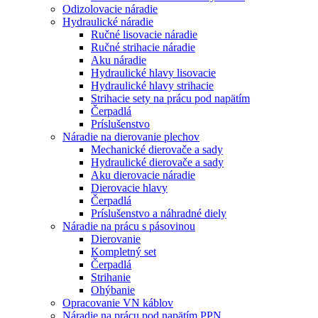
Odizolovacie náradie
Hydraulické náradie
Ručné lisovacie náradie
Ručné strihacie náradie
Aku náradie
Hydraulické hlavy lisovacie
Hydraulické hlavy strihacie
Strihacie sety na prácu pod napätím
Čerpadlá
Príslušenstvo
Náradie na dierovanie plechov
Mechanické dierovače a sady
Hydraulické dierovače a sady
Aku dierovacie náradie
Dierovacie hlavy
Čerpadlá
Príslušenstvo a náhradné diely
Náradie na prácu s pásovinou
Dierovanie
Kompletný set
Čerpadlá
Strihanie
Ohýbanie
Opracovanie VN káblov
Náradie na prácu pod napätím PPN