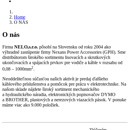
KONTAKT
Home
O NÁS
O nás
Firma
NELO,s.r.o.
pôsobí na Slovensku od roku 2004 ako
výhradné zastúpenie firmy Nexans Power Accessories (GPH). Sme
distribútorom širokého sortimentu lisovacích a skrutkových
ukončovacích a spájacích prvkov pre vodiče a káble v rozsahu od
2
0,08 – 1000mm
.
Neoddeliteľnou súčasťou našich aktivít je predaj ďalšieho
káblového príslušenstva a pomôcok pre prácu v elektrotechnike. Na
našom sklade nájdete široký sortiment mechanického
a hydraulického náradia, elektronických popisovačov DYMO
a BROTHER, plastových a nerezových viazacích pások. V ponuke
máme viac ako 9.000 položiek.
Zlúčením