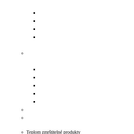
sady
Aku dierovacie náradie
Dierovacie hlavy
Čerpadlá
Príslušenstvo a náhradné
diely
Náradie na prácu s
pásovinou
Dierovanie
Kompletný set
Čerpadlá
Strihanie
Ohýbanie
Opracovanie VN káblov
Náradie na prácu pod
napätím PPN
Teplom zmrštitelné produkty