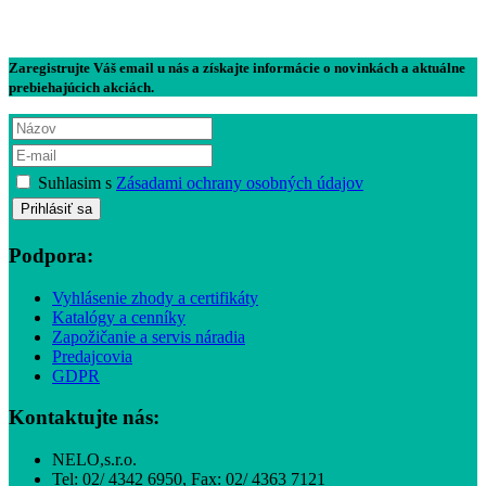
Zaregistrujte Váš email u nás a získajte informácie o novinkách a aktuálne
prebiehajúcich akciách.
Suhlasim s
Zásadami ochrany osobných údajov
Podpora:
Vyhlásenie zhody a certifikáty
Katalógy a cenníky
Zapožičanie a servis náradia
Predajcovia
GDPR
Kontaktujte nás:
NELO,s.r.o.
Tel: 02/ 4342 6950, Fax: 02/ 4363 7121